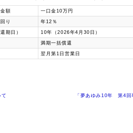
の金額
一口金10万円
利回り
年12％
償還期日）
10年（2026年4月30日）
法
満期一括償還
翌月第1日営業日
いて
「夢あゆみ10年 第4