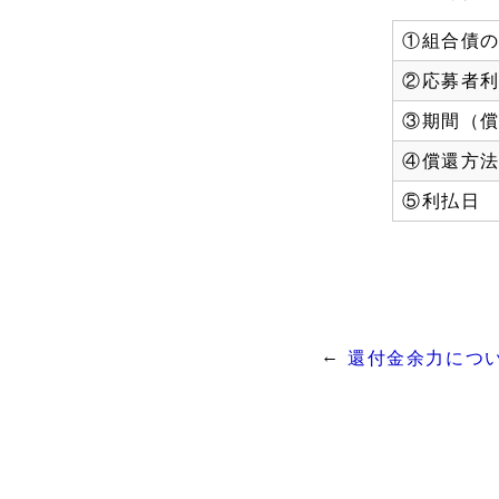
①組合債
②応募者
③期間（
④償還方
⑤利払日
還付金余力につ