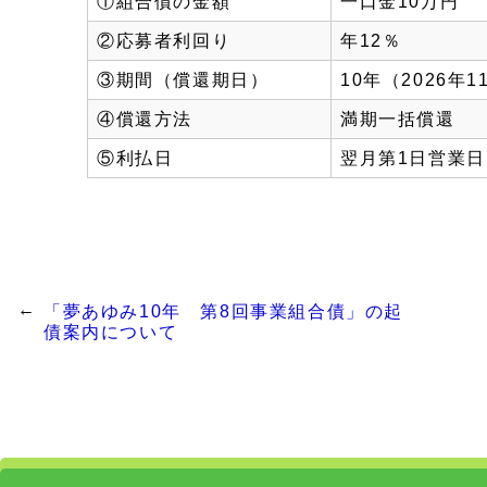
①組合債の金額
一口金10万円
②応募者利回り
年12％
③期間（償還期日）
10年（2026年1
④償還方法
満期一括償還
⑤利払日
翌月第1日営業日
「夢あゆみ10年 第8回事業組合債」の起
債案内について