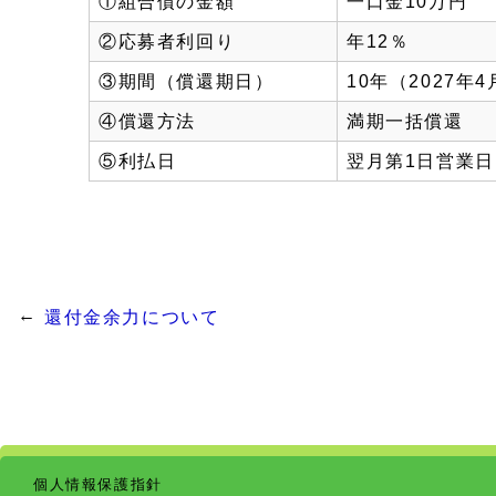
①組合債の金額
一口金10万円
②応募者利回り
年12％
③期間（償還期日）
10年（2027年4
④償還方法
満期一括償還
⑤利払日
翌月第1日営業日
還付金余力について
個人情報保護指針